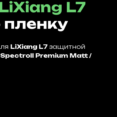
LiXiang L7
 пленку
иля
LiXiang L7
защитной
й
Spectroll Premium Matt /