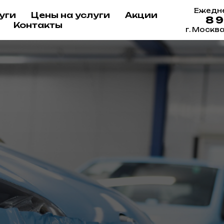
Ежедне
уги
Цены на услуги
Акции
8 
Контакты
г. Москв