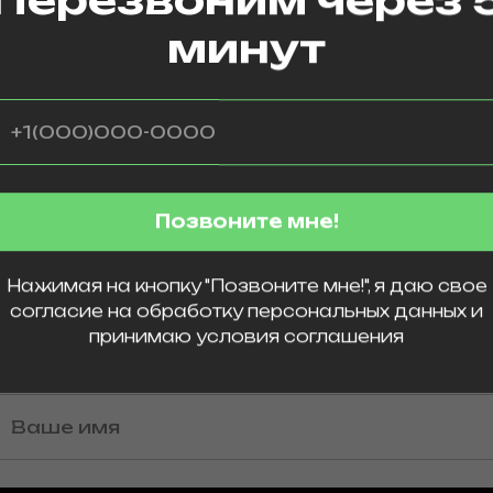
минут
Здравствуйте!
Хотите, чтобы мы
вам перезвонили?
Позвоните мне!
Just type your contacts
Нажимая на кнопку "Позвоните мне!", я даю свое
согласие на обработку персональных данных и
принимаю
условия соглашения