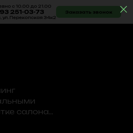
вно с 10.00 до 21.00
993 251-03-73
Заказать звонок
а, ул. Перекопская 34к2
линг
иальными
ке салона...