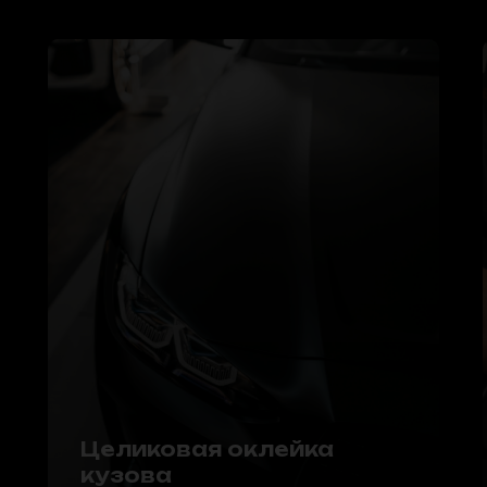
Целиковая оклейка
кузова