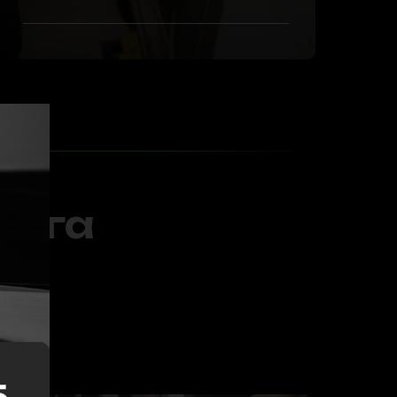
инга
5