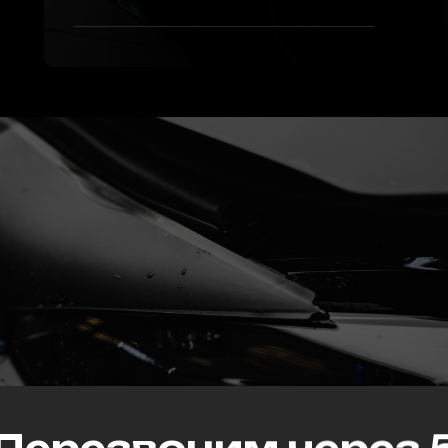
й студии детейл
Перезвоним через 