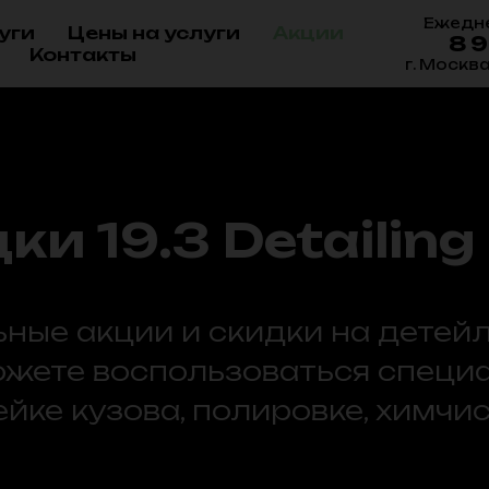
Ежедне
уги
Цены на услуги
Акции
8 
Контакты
г. Москв
и 19.3 Detailing
ные акции и скидки на детей
можете воспользоваться спец
ке кузова, полировке, химчист