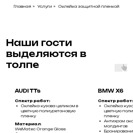
Главная
»
Услуги
»
Оклейка защитной пленкой
Наши гости
выделяются в
толпе
AUDI TTs
BMW X6
Спектр работ:
Спектр работ
Оклейка кузова целиком в
Оклейка кузо
цветную полиуретановую
цветную пол
пленку
пленку
Антихром ок
Материал
:
молдингов
WeMatec Orange Gloss
Бронировани