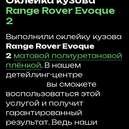
Оклейка кузова
загрязнениям и упрощает регулярную
Range Rover Evoque
мойку и обслуживание.
2
Выполнили оклейку кузова
Range Rover Evoque
2
матовой полиуретановой
плёнкой
. В нашем
детейлинг-центре
19.3
detailing
вы сможете
воспользоваться этой
услугой и получит
гарантированный
результат. Ведь наши