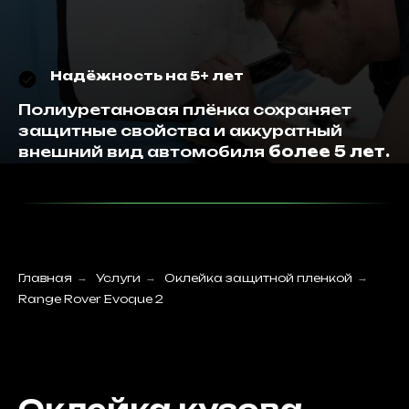
Надёжность на 5+ лет
Полиуретановая плёнка сохраняет
защитные свойства и аккуратный
внешний вид автомобиля
более 5 лет.
Экономия и рост ценности
Оклейка плёнкой снижает износ
кузова и делает автомобиль более
Главная
→
Услуги
→
Оклейка защитной пленкой
→
привлекательным для будущего
Range Rover Evoque 2
покупателя.
Лёгкий уход за автомобилем
Матовая плёнка меньше подвержена