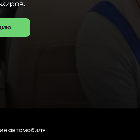
жиров.
цию
ия автомобиля