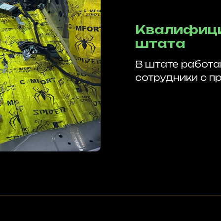
Квалифици
штата
В штате работ
сотрудники с п