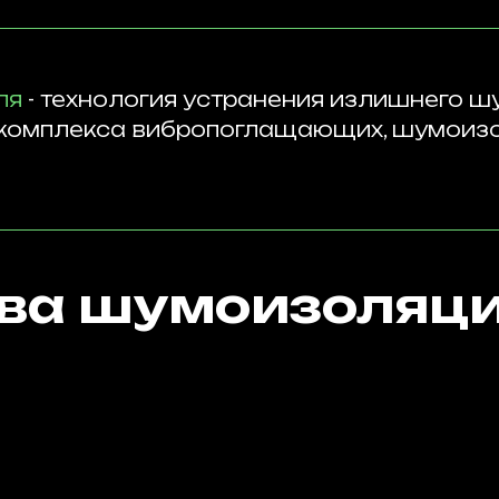
ля
- технология устранения излишнего ш
 комплекса вибропоглащающих, шумои
ва шумоизоляц