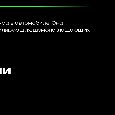
ума в автомобиле. Она
золирующих, шумопоглащающих
ии