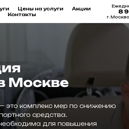
Ежедне
уги
Цены на услуги
Акции
8 
Контакты
г. Москв
ция
в Москве
 это комплекс мер по снижению
портного средства.
необходима для повышения