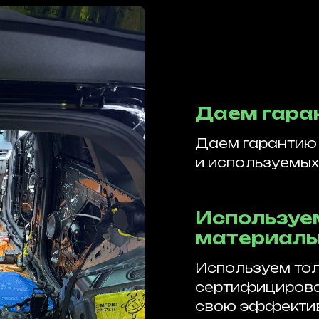
Даем гара
Даем гарантию 
и используемых
Используе
материал
Используем тол
сертифицирова
свою эффективн