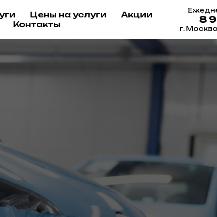
Ежедне
уги
Цены на услуги
Акции
8 
Контакты
г. Москв