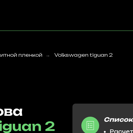
итной пленкой
Volkswagen tiguan 2
→
ова
Список
iguan 2
Расчет